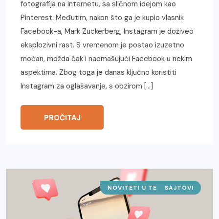
fotografija na internetu, sa sličnom idejom kao
Pinterest. Međutim, nakon što ga je kupio vlasnik
Facebook-a, Mark Zuckerberg, Instagram je doživeo
eksplozivni rast. S vremenom je postao izuzetno
moćan, možda čak i nadmašujući Facebook u nekim
aspektima. Zbog toga je danas ključno koristiti
Instagram za oglašavanje, s obzirom […]
PROČITAJ
NOVITETI U TEHNOLOGIJI
SAJTOVI