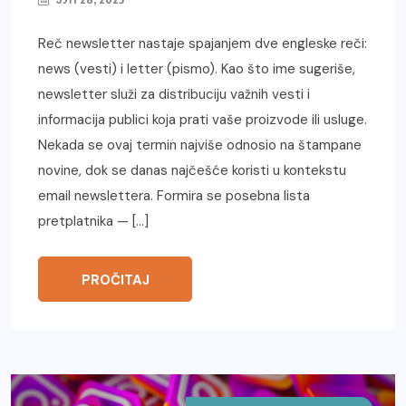
Reč newsletter nastaje spajanjem dve engleske reči:
news (vesti) i letter (pismo). Kao što ime sugeriše,
newsletter služi za distribuciju važnih vesti i
informacija publici koja prati vaše proizvode ili usluge.
Nekada se ovaj termin najviše odnosio na štampane
novine, dok se danas najčešće koristi u kontekstu
email newslettera. Formira se posebna lista
pretplatnika — […]
PROČITAJ