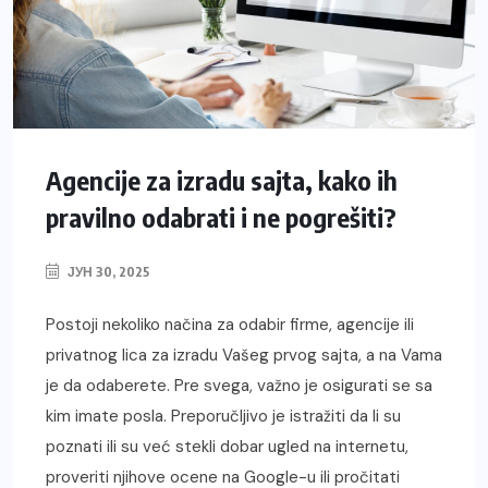
Agencije za izradu sajta, kako ih
pravilno odabrati i ne pogrešiti?
ЈУН 30, 2025
Postoji nekoliko načina za odabir firme, agencije ili
privatnog lica za izradu Vašeg prvog sajta, a na Vama
je da odaberete. Pre svega, važno je osigurati se sa
kim imate posla. Preporučljivo je istražiti da li su
poznati ili su već stekli dobar ugled na internetu,
proveriti njihove ocene na Google-u ili pročitati