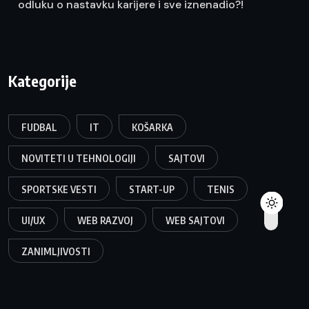
odluku o nastavku karijere i sve iznenadio?!
Kategorije
FUDBAL
IT
KOŠARKA
NOVITETI U TEHNOLOGIJI
SAJTOVI
SPORTSKE VESTI
START-UP
TENIS
UI/UX
WEB RAZVOJ
WEB SAJTOVI
ZANIMLJIVOSTI