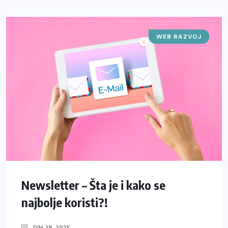
WEB RAZVOJ
START-UP
SAJTOVI
IT
Newsletter – Šta je i kako se
najbolje koristi?!
ЈУН 28, 2025