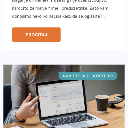
ulaganje u internet marketing nije uvek izvodljivo,
naročito za manje firme i preduzetnike. Zato vam
donosimo nekoliko načina kako da se oglasite […]
PROČITAJ
NOVITETI U TEHNOLOGIJI
START-UP
SAJTOVI
IT