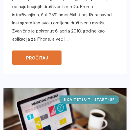
od najuticajnijih društvenih mreža. Prema
istraživanjima, čak 23% američkih tinejdžera navodi
Instagram kao svoju omiljenu društvenu mrežu.
Zvanično je pokrenut 6. aprila 2010. godine kao
aplikacija za iPhone, a već […]
PROČITAJ
NOVITETI U TEHNOLOGIJI
START-UP
SAJTOVI
IT