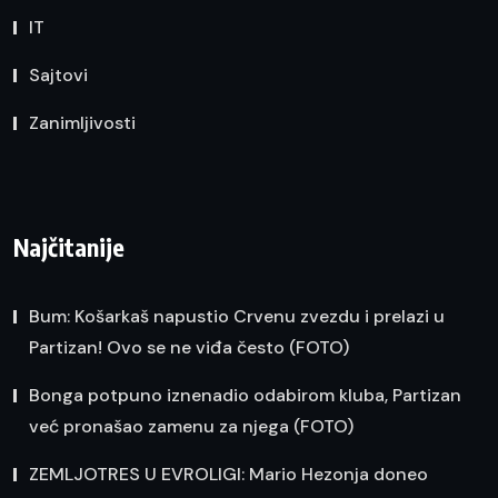
IT
Sajtovi
Zanimljivosti
Najčitanije
Bum: Košarkaš napustio Crvenu zvezdu i prelazi u
Partizan! Ovo se ne viđa često (FOTO)
Bonga potpuno iznenadio odabirom kluba, Partizan
već pronašao zamenu za njega (FOTO)
ZEMLJOTRES U EVROLIGI: Mario Hezonja doneo