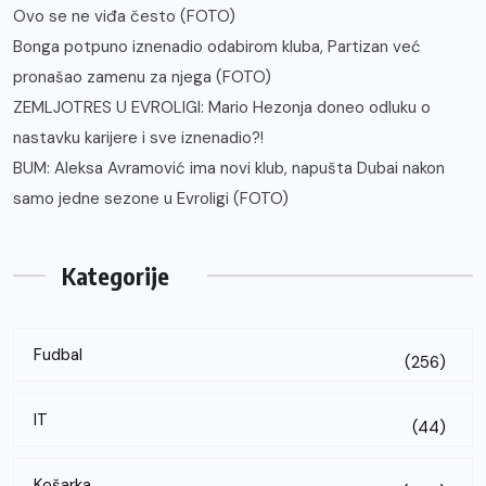
Ovo se ne viđa često (FOTO)
Bonga potpuno iznenadio odabirom kluba, Partizan već
pronašao zamenu za njega (FOTO)
ZEMLJOTRES U EVROLIGI: Mario Hezonja doneo odluku o
nastavku karijere i sve iznenadio?!
BUM: Aleksa Avramović ima novi klub, napušta Dubai nakon
samo jedne sezone u Evroligi (FOTO)
Kategorije
Fudbal
(256)
IT
(44)
Košarka