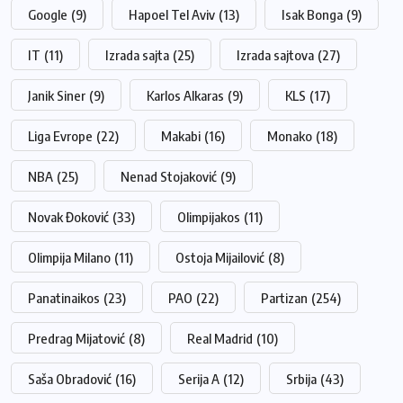
Google
(9)
Hapoel Tel Aviv
(13)
Isak Bonga
(9)
IT
(11)
Izrada sajta
(25)
Izrada sajtova
(27)
Janik Siner
(9)
Karlos Alkaras
(9)
KLS
(17)
Liga Evrope
(22)
Makabi
(16)
Monako
(18)
NBA
(25)
Nenad Stojaković
(9)
Novak Đoković
(33)
Olimpijakos
(11)
Olimpija Milano
(11)
Ostoja Mijailović
(8)
Panatinaikos
(23)
PAO
(22)
Partizan
(254)
Predrag Mijatović
(8)
Real Madrid
(10)
Saša Obradović
(16)
Serija A
(12)
Srbija
(43)