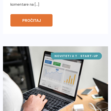
komentare na […]
PROČITAJ
NOVITETI U TEHNOLOGIJI
START-UP
SAJTOVI