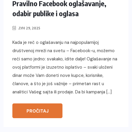
Pravilno Facebook oglašavanje,
odabir publike i oglasa
ЈУН 29, 2025
Kada je reč o oglašavanju na najpopularnijoj
društvenoj mreži na svetu – Facebook-u, možemo
reći samo jedno: svakako, idite dalje! Oglašavanje na
ovoj platformi je izuzetno isplativo – svaki uloženi
dinar može Vam doneti nove kupce, korisnike,
članove, a što je još važnije – primetan rast u
analitici Vašeg sajta ili prodaje. Da bi kampanja […]
PROČITAJ