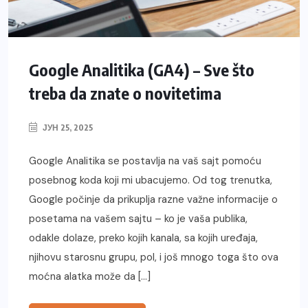
Google Analitika (GA4) – Sve što
treba da znate o novitetima
ЈУН 25, 2025
Google Analitika se postavlja na vaš sajt pomoću
posebnog koda koji mi ubacujemo. Od tog trenutka,
Google počinje da prikuplja razne važne informacije o
posetama na vašem sajtu – ko je vaša publika,
odakle dolaze, preko kojih kanala, sa kojih uređaja,
njihovu starosnu grupu, pol, i još mnogo toga što ova
moćna alatka može da […]