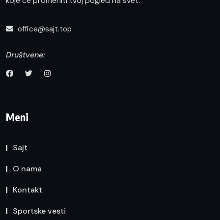
koje će promeniti tvoj pogled na svet.
office@sajt.top
Društvene:
Meni
Sajt
O nama
Kontakt
Sportske vesti