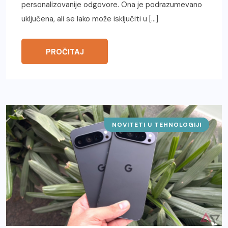
personalizovanije odgovore. Ona je podrazumevano
uključena, ali se lako može isključiti u […]
PROČITAJ
NOVITETI U TEHNOLOGIJI
IT