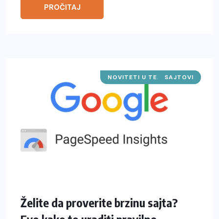
PROČITAJ
NOVITETI U TEHNOLOGIJI
SAJTOVI
Želite da proverite brzinu sajta?
Evo kako to uraditi pravilno