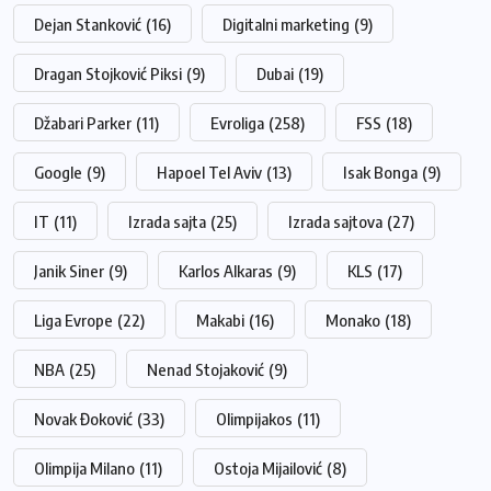
Dejan Stanković
(16)
Digitalni marketing
(9)
Dragan Stojković Piksi
(9)
Dubai
(19)
Džabari Parker
(11)
Evroliga
(258)
FSS
(18)
Google
(9)
Hapoel Tel Aviv
(13)
Isak Bonga
(9)
IT
(11)
Izrada sajta
(25)
Izrada sajtova
(27)
Janik Siner
(9)
Karlos Alkaras
(9)
KLS
(17)
Liga Evrope
(22)
Makabi
(16)
Monako
(18)
NBA
(25)
Nenad Stojaković
(9)
Novak Đoković
(33)
Olimpijakos
(11)
Olimpija Milano
(11)
Ostoja Mijailović
(8)