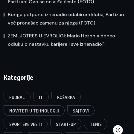
Partizan! Ovo se ne viđa često (FOTO)
Bonga potpuno iznenadio odabirom kluba, Partizan
već pronašao zamenu za njega (FOTO)
ZEMLJOTRES U EVROLIGI: Mario Hezonja doneo
odluku o nastavku karijere i sve iznenadio?!
Kategorije
FUDBAL
IT
KOŠARKA
NOVITETI U TEHNOLOGIJI
SAJTOVI
SPORTSKE VESTI
START-UP
TENIS