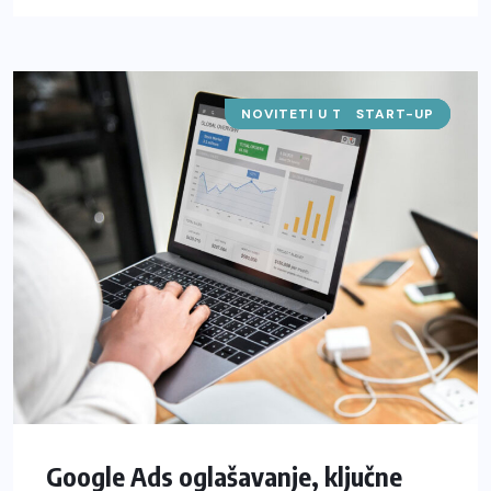
NOVITETI U TEHNOLOGIJI
START-UP
SAJTOVI
Google Ads oglašavanje, ključne