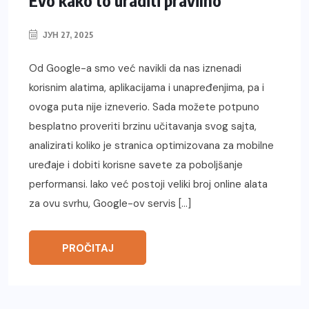
ЈУН 27, 2025
Od Google-a smo već navikli da nas iznenadi
korisnim alatima, aplikacijama i unapređenjima, pa i
ovoga puta nije izneverio. Sada možete potpuno
besplatno proveriti brzinu učitavanja svog sajta,
analizirati koliko je stranica optimizovana za mobilne
uređaje i dobiti korisne savete za poboljšanje
performansi. Iako već postoji veliki broj online alata
za ovu svrhu, Google-ov servis […]
PROČITAJ