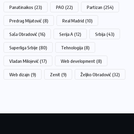
Panatinaikos
(23)
PAO
(22)
Partizan
(254)
Predrag Mijatović
(8)
Real Madrid
(10)
Saša Obradović
(16)
Serija A
(12)
Srbija
(43)
Superliga Srbije
(80)
Tehnologija
(8)
Vladan Milojević
(17)
Web development
(8)
Web dizajn
(9)
Zenit
(9)
Željko Obradović
(32)