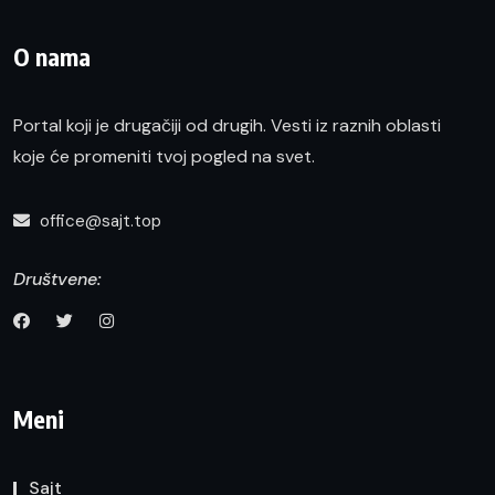
O nama
Portal koji je drugačiji od drugih. Vesti iz raznih oblasti
koje će promeniti tvoj pogled na svet.
office@sajt.top
Društvene:
Meni
Sajt