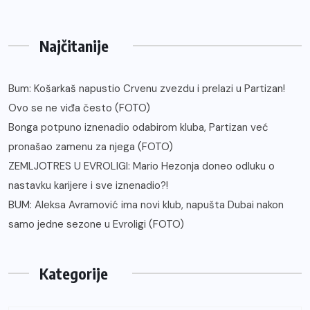
Najčitanije
Bum: Košarkaš napustio Crvenu zvezdu i prelazi u Partizan!
Ovo se ne viđa često (FOTO)
Bonga potpuno iznenadio odabirom kluba, Partizan već
pronašao zamenu za njega (FOTO)
ZEMLJOTRES U EVROLIGI: Mario Hezonja doneo odluku o
nastavku karijere i sve iznenadio?!
BUM: Aleksa Avramović ima novi klub, napušta Dubai nakon
samo jedne sezone u Evroligi (FOTO)
Kategorije