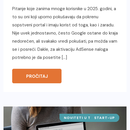
Pitanje koje zanima mnoge korisnike u 2025. godini, a
to su oni koji uporno pokušavaju da pokrenu
sopstveni portal i imaju korist od toga, kao i zaradu.
Nije uvek jednostavno, često Google ostane do kraja
nedorečen, ali svakako vredi pokušati, pa možda vam
se i posreći. Dakle, za aktivaciju AdSense naloga
potrebno je da posetite […]
PROČITAJ
NOVITETI U TEHNOLOGIJI
START-UP
SAJTOVI
IT