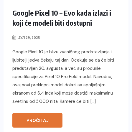
Google Pixel 10 – Evo kada izlazi i
koji će modeli biti dostupni
ЈУЛ 29, 2025
Google Pixel 10 je blizu zvaničnog predstavljanja i
ljubitelji jedva čekaju taj dan. Očekuje se da će biti
predstavljen 20. avgusta, a već su procurile
specifikacije za Pixel 10 Pro Fold model. Navodno,
ovaj novi preklopni model dolazi sa spoljašnjim
ekranom od 6,4 inča koji može dostići maksimalnu
svetlinu od 3.000 nita. Kamere će biti […]
PROČITAJ