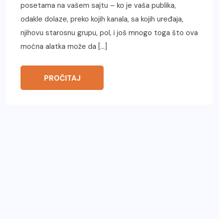
posetama na vašem sajtu – ko je vaša publika,
odakle dolaze, preko kojih kanala, sa kojih uređaja,
njihovu starosnu grupu, pol, i još mnogo toga što ova
moćna alatka može da […]
PROČITAJ